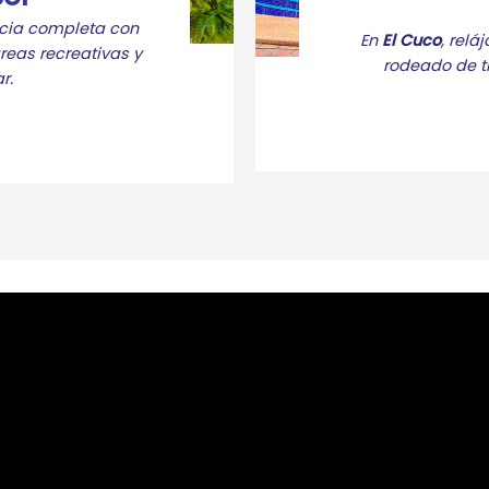
encia completa con
En
El Cuco
, relá
reas recreativas y
rodeado de tr
r.