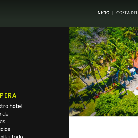
INICIO
COSTA DEL
SPERA
tro hotel
a de
das
acios
ilia, todo